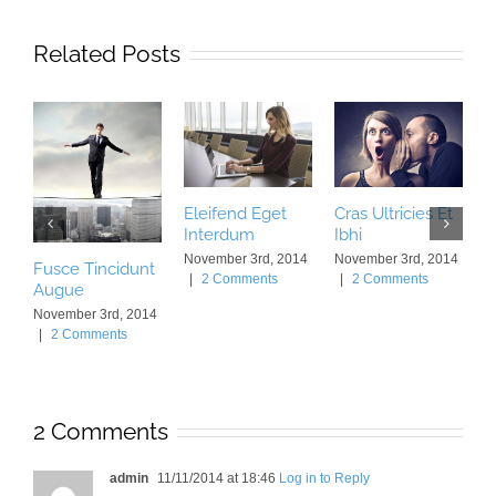
Related Posts
F
Eleifend Eget
Cras Ultricies Et
A
Interdum
Ibhi
N
November 3rd, 2014
November 3rd, 2014
|
Fusce Tincidunt
|
2 Comments
|
2 Comments
Augue
November 3rd, 2014
|
2 Comments
2 Comments
admin
11/11/2014 at 18:46
Log in to Reply