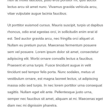
nibh at mollis faucibus, justo eros porttitor mi, quis auctor
lectus arcu sit amet nunc. Vivamus gravida vehicula arcu,
vitae vulputate augue lacinia faucibus.
Ut porttitor euismod cursus. Mauris suscipit, turpis ut dapibus
rhoncus, odio erat egestas orci, in sollicitudin enim erat id
est. Sed auctor gravida arcu, nec fringilla orci aliquet ut.
Nullam eu pretium purus. Maecenas fermentum posuere
sem vel posuere. Lorem ipsum dolor sit amet, consectetur
adipiscing elit. Morbi ornare convallis lectus a faucibus.
Praesent et urna turpis. Fusce tincidunt augue in velit
tincidunt sed tempor felis porta. Nunc sodales, metus ut
vestibulum ornare, est magna laoreet lectus, ut adipiscing
massa odio sed turpis. In nec lorem porttitor urna consequat
sagittis. Nullam eget elit ante. Pellentesque justo urna,
semper nec faucibus sit amet, aliquam at mi. Maecenas eget
diam nec mi dignissim pharetra.