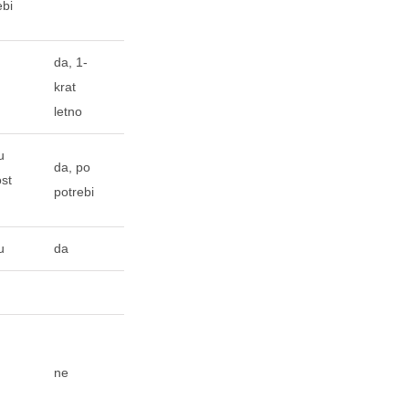
ebi
da, 1-
krat
letno
u
da, po
ost
potrebi
u
da
ne