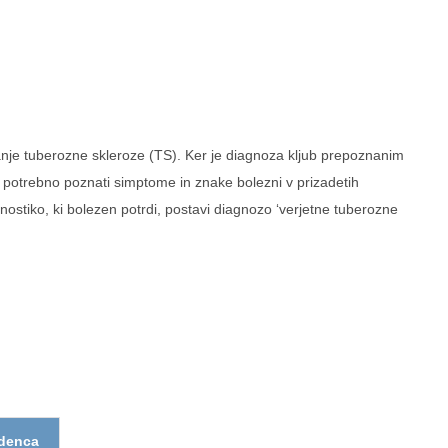
janje tuberozne skleroze (TS). Ker je diagnoza kljub prepoznanim
zni potrebno poznati simptome in znake bolezni v prizadetih
nostiko, ki bolezen potrdi, postavi diagnozo ‘verjetne tuberozne
idenca