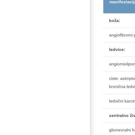
manifestacij
koža:
angiofibromi 
ledvice:
angiomiolipom
ciste: asimpto
kronična ledv
ledvični karc
centralno ži
glionevralni 