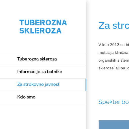
Za str
V letu 2012 so b
mutacija klinična
Tuberozna skleroza
organskih sistem
skleroze’ ali pa j
Informacije za bolnike
Za strokovno javnost
Kdo smo
Spekter bo
Facebook
Twitter