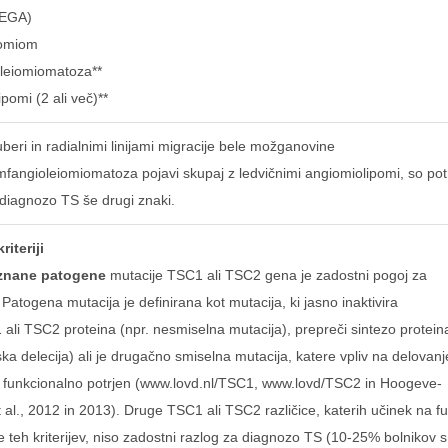
SEGA)
domiom
oleiomiomatoza**
pomi (2 ali več)**
uberi in radialnimi linijami migracije bele možganovine
imfangioleiomiomatoza pojavi skupaj z ledvičnimi angiomiolipomi, so pot
diagnozo TS še drugi znaki.
riteriji
znane patogene
mutacije TSC1 ali TSC2 gena je zadostni pogoj za
Patogena mutacija je definirana kot mutacija, ki jasno inaktivira
 ali TSC2 proteina (npr. nesmiselna mutacija), prepreči sintezo proteina
a delecija) ali je drugačno smiselna mutacija, katere vpliv na delovanj
il funkcionalno potrjen (www.lovd.nl/TSC1, www.lovd/TSC2 in Hoogeve-
 al., 2012 in 2013). Druge TSC1 ali TSC2 različice, katerih učinek na fu
e teh kriterijev, niso zadostni razlog za diagnozo TS (10-25% bolnikov 