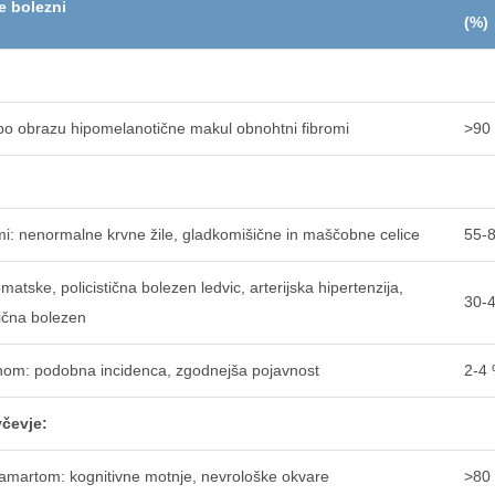
e bolezni
(%)
po obrazu hipomelanotične makul obnohtni fibromi
>90
i: nenormalne krvne žile, gladkomišične in maščobne celice
55-
matske, policistična bolezen ledvic, arterijska hipertenzija,
30-
ična bolezen
inom: podobna incidenca, zgodnejša pojavnost
2-4
včevje:
hamartom: kognitivne motnje, nevrološke okvare
>80