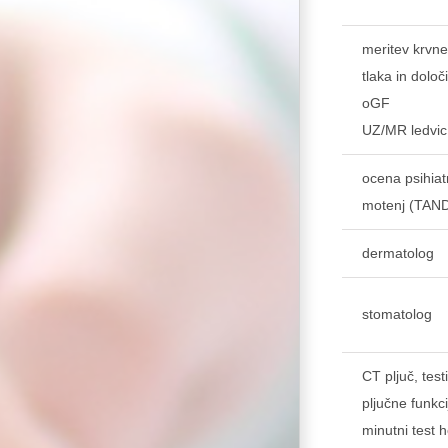
meritev krvn
tlaka in določ
oGF
UZ/MR ledvic
ocena psihiat
motenj (TAN
dermatolog
stomatolog
CT pljuč, testi
pljučne funkci
minutni test h