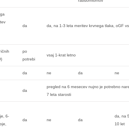
rabdomiomov
ega
itev
da
da, na 1-3 leta meritev krvnega tlaka, oGF vsa
ričnih
po
vsaj 1-krat letno
D)
potrebi
da
ne
da
ne
pregled na 6 mesecev nujno je potrebno nare
da
7 leta starosti
je, 6-
da, na 
da
ne
da
oje,
10 let