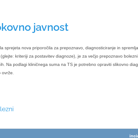
okovno javnost
ila sprejeta nova priporočila za prepoznavo, diagnosticiranje in spreml
 (glejte: kriteriji za postavitev diagnoze), je za večjo prepoznavo bole
ih. Na podlagi kliničnega suma na TS je potrebno opraviti slikovno diag
o ovrže.
lezni
inc