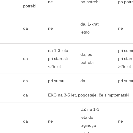
ne
po potrebi
po potr
potrebi
da, 1-krat
da
ne
ne
letno
na 1-3 leta
pri sum
da, po
da
pri starosti
pri star
potrebi
<25 let
>25 let
da
pri sumu
da
pri sum
da
EKG na 3-5 let, pogosteje, če simptomatski
UZ na 1-3
leta do
da
ne
ne
izginotja