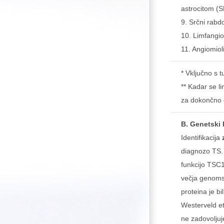
astrocitom (
9. Srčni rab
10. Limfangi
11. Angiomioli
* Vključno s t
** Kadar se l
za dokončno 
B. Genetski k
Identifikacija
diagnozo TS. 
funkcijo TSC1
večja genomsk
proteina je b
Westerveld et
ne zadovoljuj