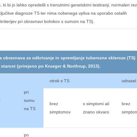
 ki bi jo lahko opredelili s trenutnimi genetskimi testiranji, normalen rez
ljučitve diagnoze TS ter nima nobenega vpliva na uporabo ostalih
 kriterijev pri obravnavi bolnikov s sumom na TS).
 obravnava za odkrivanje in spremljanje tuberozne skleroze (TS)
starost (prirejeno po Krueger & Northrup, 2013).
otrok s TS
odrasel
pri
i
sumu
brez
s simptomi ali
brez
na TS
simptomov
znano okvaro
simpto
po