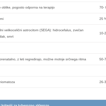
se oblike, pogosto odporna na terapijo
70-
zmi
25 
i velikocelični astrocitom (SEGA): hidrocefalus, zvečan
10-
tlak, smrt
renatalno, z leti regredirajo, možne motnje srčnega ritma
50-
omiomatoza
26-
 kriteriji za tuberozno sklerozo.