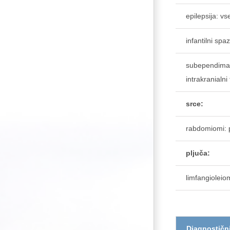
epilepsija: v
infantilni spa
subependimaln
intrakranialni 
srce:
rabdomiomi: p
pljuča:
limfangiolei
Diagnostični