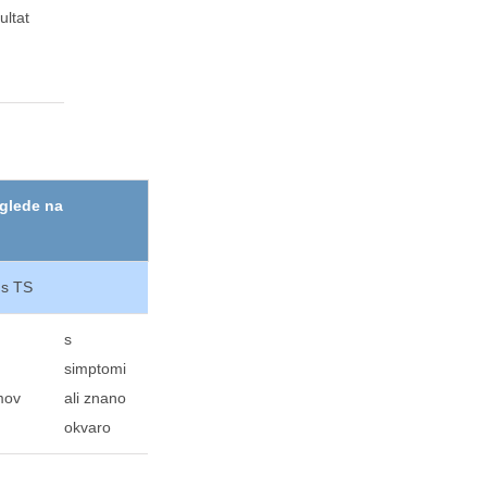
ultat
 glede na
 s TS
s
simptomi
mov
ali znano
okvaro