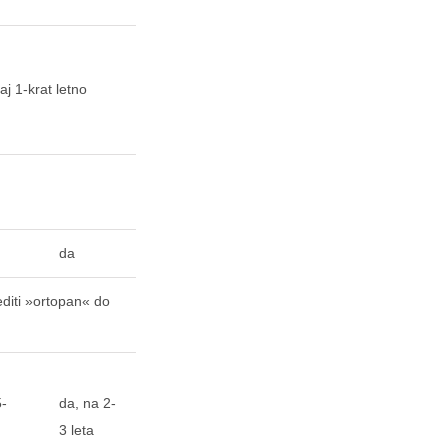
j 1-krat letno
da
diti »ortopan« do
5-
da, na 2-
3 leta