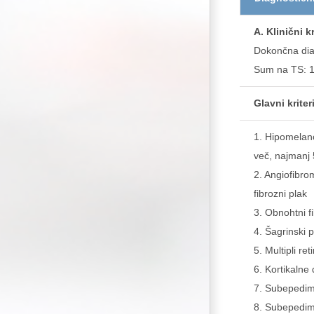
A. Klinični kr
Dokončna diag
Sum na TS: 1 
Glavni kriteri
1. Hipomelano
več, najmanj
2. Angiofibromi
fibrozni plak
3. Obnohtni fi
4. Šagrinski p
5. Multipli re
6. Kortikalne 
7. Subepedima
8. Subepedima