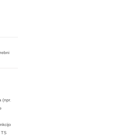
rebni
 (npr.
e
nkcijo
s TS