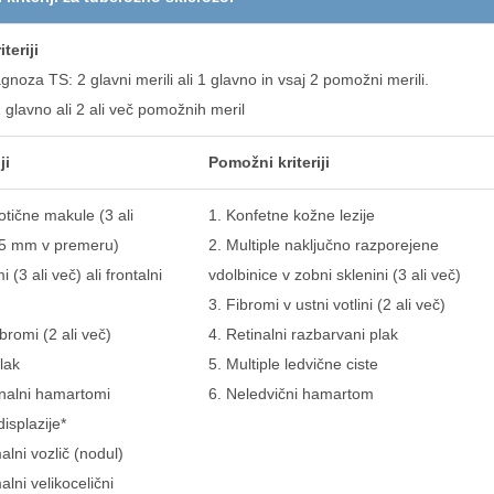
iteriji
noza TS: 2 glavni merili ali 1 glavno in vsaj 2 pomožni merili.
glavno ali 2 ali več pomožnih meril
ji
Pomožni kriteriji
tične makule (3 ali
1. Konfetne kožne lezije
 5 mm v premeru)
2. Multiple naključno razporejene
 (3 ali več) ali frontalni
vdolbinice v zobni sklenini (3 ali več)
3. Fibromi v ustni votlini (2 ali več)
bromi (2 ali več)
4. Retinalni razbarvani plak
lak
5. Multiple ledvične ciste
tinalni hamartomi
6. Neledvični hamartom
displazije*
lni vozlič (nodul)
lni velikocelični