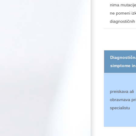
nima mutacije,
ne pomeni izk
diagnostičnih
Diagnostična
simptome in 
preiskava ali
obravnava pr
specialistu