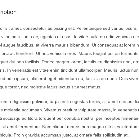
ription
r sit amet, consectetur adipiscing elit. Pellentesque sed varius ipsum, 
a vitae sollicitudin ac, egestas ut risus. In vitae nulla eu odio vehicula ult
 vel augue faucibus, at viverra mauris bibendum. Ut consequat at lorem 
orci ac hendrerit. Ut nec vehicula eros. Mauris feugiat est eu fermen
uet dui non facilisis. Donec magna lorem, iaculis eu dignissim non, orn
is. In venenatis est vitae enim tincidunt ullamcorper. Mauris luctus nu
Sed odio ipsum, placerat eget bibendum eu, facilisis eu nunc. Duis viverra
sque tortor, nec molestie lacus lectus sit amet metus.
psum a dignissim pulvinar, turpis nulla egestas turpis, sit amet cursus 
es molestie accumsan. Vivamus pretium vulputate massa, in venenatis
iti sociosqu ad litora torquent per conubia nostra, per inceptos himenae
s sit amet fermentum. Nam aliquet mauris non magna ultricies interdum
hicula. Proin gravida accumsan justo, at ornare felis sollicitudin at.