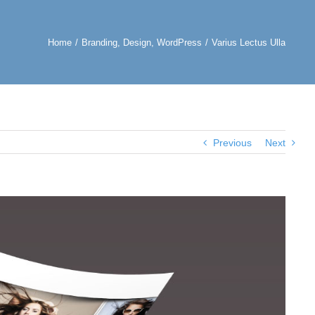
Home
/
Branding
,
Design
,
WordPress
/
Varius Lectus Ulla
Previous
Next