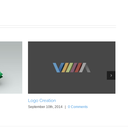
Logo Creation
Tr
September 10th, 2014
|
0 Comments
Sep