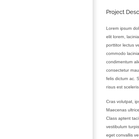
Project Desc
Lorem ipsum dolo
elit lorem, lacini
porttitor lectus
commodo lacinia 
condimentum aliq
consectetur maur
felis dictum ac. 
risus est sceleri
Cras volutpat, i
Maecenas ultric
Class aptent tac
vestibulum turpi
eget convallis ve