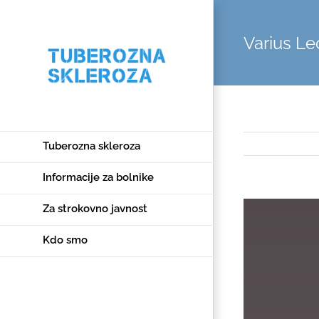
Varius Le
Tuberozna skleroza
Informacije za bolnike
View
Za strokovno javnost
Larger
Kdo smo
Image
Facebook
Twitter