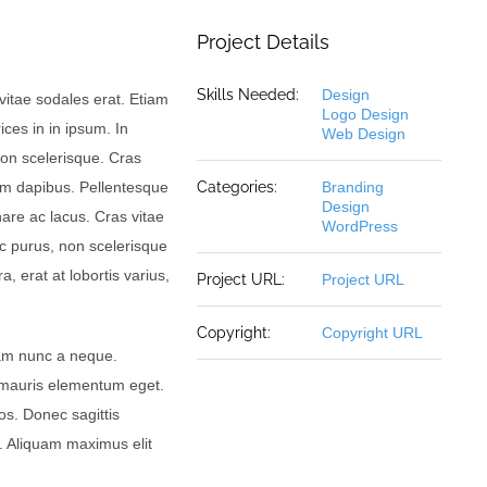
Project Details
Skills Needed:
Design
vitae sodales erat. Etiam
Logo Design
rices in in ipsum. In
Web Design
non scelerisque. Cras
tum dapibus. Pellentesque
Categories:
Branding
Design
are ac lacus. Cras vitae
WordPress
nc purus, non scelerisque
, erat at lobortis varius,
Project URL:
Project URL
Copyright:
Copyright URL
diam nunc a neque.
 mauris elementum eget.
os. Donec sagittis
. Aliquam maximus elit