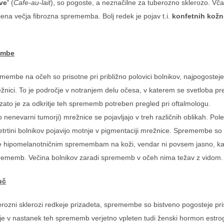
ve’
(
Cafe-au-lait
), so pogoste, a neznačilne za tuberozno sklerozo. Včasi
mljena večja fibrozna sprememba.
Bolj redek je pojav t.i.
konfetnih kožn
embe
embe na očeh so prisotne pri približno polovici bolnikov, najpogosteje
ežnici. To je področje v notranjem delu očesa, v katerem se svetloba pre
, zato je za odkritje teh sprememb potreben pregled pri oftalmologu.
 nenevarni tumorji) mrežnice se pojavljajo v treh različnih oblikah. Pol
 četrtini bolnikov pojavijo motnje v pigmentaciji mrežnice. Spremembe so
 hipomelanotničnim spremembam na koži, vendar ni povsem jasno, k
rememb. Večina bolnikov zaradi sprememb v očeh nima težav z vidom.
uč
berozni sklerozi redkeje prizadeta, spremembe so bistveno pogosteje pr
r je v nastanek teh sprememb verjetno vpleten tudi ženski hormon estro