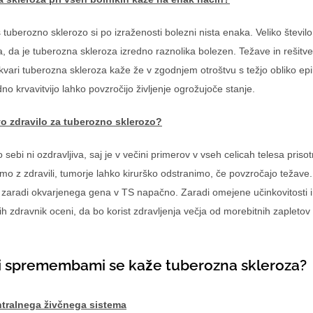
s tuberozno sklerozo si po izraženosti bolezni nista enaka. Veliko števil
a, da je tuberozna skleroza izredno raznolika bolezen. Težave in rešit
okvari tuberozna skleroza kaže že v zgodnjem otroštvu s težjo obliko ep
dno krvavitvijo lahko povzročijo življenje ogrožujoče stanje.
vo zdravilo za tuberozno sklerozo?
sebi ni ozdravljiva, saj je v večini primerov v vseh celicah telesa pri
mo z zdravili, tumorje lahko kirurško odstranimo, če povzročajo težave.
je zaradi okvarjenega gena v TS napačno. Zaradi omejene učinkovitosti in
rih zdravnik oceni, da bo korist zdravljenja večja od morebitnih zapletov
i spremembami se kaže tuberozna skleroza?
ralnega živčnega sistema