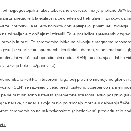
en od najpogostejših znakov tuberozne skleroze. Ima jo približno 85% bol
i manj znanega, je bila epilepsija celo eden od treh glavnih znakov, da 
i že v otroštvu. Kar 60% bolnikov dobi epilepsijo prvem letu življenja i
h na zdravljenje z običajnimi zdravili. To je posledica sprememb v zgra
 razvoja in rasti. Te spremembe lahko na slikanju z magnetno resona
gostejše so tri vrste sprememb: kortikalni tuberom, subependimalni gig
dimalni vozliči (subependimalni noduli, SEN), na slikanju so lahko vidne
je v razvoju bele možganovine).
rememba je kortikalni tuberom, ki ga bolj pravilno imenujemo glionevr
ozliči (SEN) se razvijejo v času pred rojstvom, posebej ob na meji mo
to pa se rast navadno ustavi in spremembe sčasoma lahko poapnijo (kalc
igne narave, vnedar s svojo rastjo povzročajo motnje v delovanju živčev
ri vrste sprememb so na mikroskopskem (histološkem) pregledu zelo 
vic