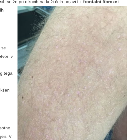
h se že pri otrocih na koži čela pojavi t.i.
frontalni fibrozni
ih
 se
tvori v
eg tega
akšen
isotne
gen. V