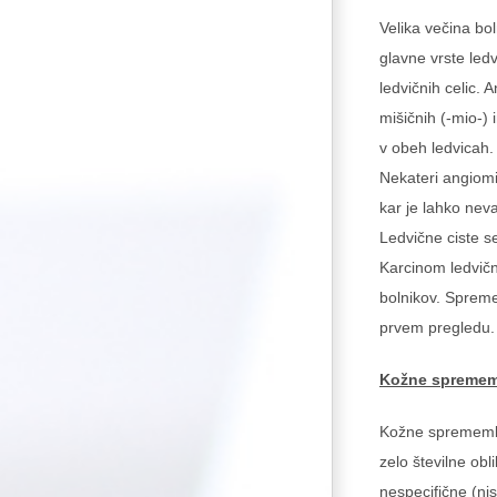
Velika večina bol
glavne vrste led
ledvičnih celic.
mišičnih (-mio-) 
v obeh ledvicah. 
Nekateri angiomi
kar je lahko neva
Ledvične ciste se
Karcinom ledvični
bolnikov. Sprem
prvem pregledu.
Kožne spreme
Kožne spremembe 
zelo številne ob
nespecifične (n