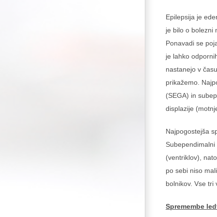
Epilepsija je ed
je bilo o bolezn
Ponavadi se pojav
je lahko odporni
nastanejo v času
prikažemo. Najpo
(SEGA) in subepen
displazije (motn
Najpogostejša sp
Subependimalni v
(ventriklov), na
po sebi niso mal
bolnikov. Vse t
Spremembe led