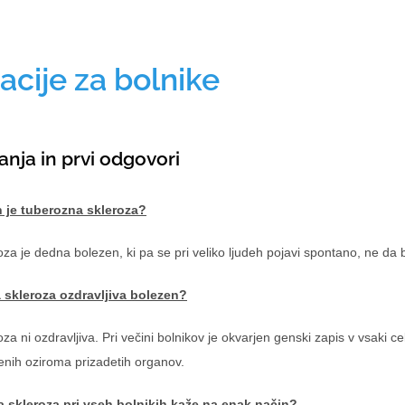
acije za bolnike
anja in prvi odgovori
 je tuberozna skleroza?
a je dedna bolezen, ki pa se pri veliko ljudeh pojavi spontano, ne da bi b
a skleroza ozdravljiva bolezen?
a ni ozdravljiva. Pri večini bolnikov je okvarjen genski zapis v vsaki celi
enih oziroma prizadetih organov.
a skleroza pri vseh bolnikih kaže na enak način?