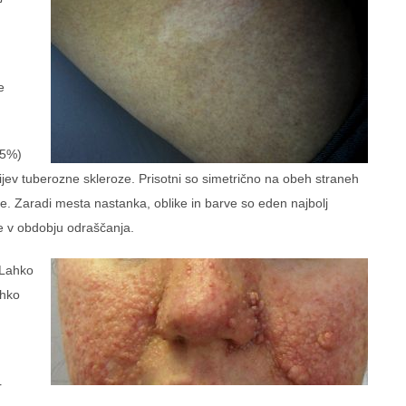
e
75%)
terijev tuberozne skleroze. Prisotni so simetrično na obeh straneh
e. Zaradi mesta nastanka, oblike in barve so eden najbolj
e v obdobju odraščanja.
 Lahko
ahko
r