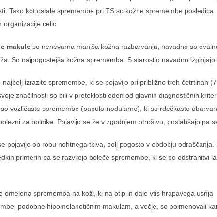
osti. Tako kot ostale spremembe pri TS so kožne spremembe posledica
n organizacije celic.
ne makule
so nenevarna manjša kožna razbarvanja; navadno so ovaln
i riža. So najpogostejša kožna sprememba. S starostjo navadno izginjajo.
 najbolj izrazite spremembe, ki se pojavijo pri približno treh četrtinah (
svoje značilnosti so bili v preteklosti eden od glavnih diagnostičnih kri
i so vozličaste spremembe (papulo-nodularne), ki so rdečkasto obarvan
olezni za bolnike. Pojavijo se že v zgodnjem otroštvu, poslabšajo pa s
e pojavijo ob robu nohtnega tkiva, bolj pogosto v obdobju odraščanja.
edkih primerih pa se razvijejo boleče spremembe, ki se po odstranitvi l
e omejena sprememba na koži, ki na otip in daje vtis hrapavega usnja
mbe, podobne hipomelanotičnim makulam, a večje, so poimenovali ka