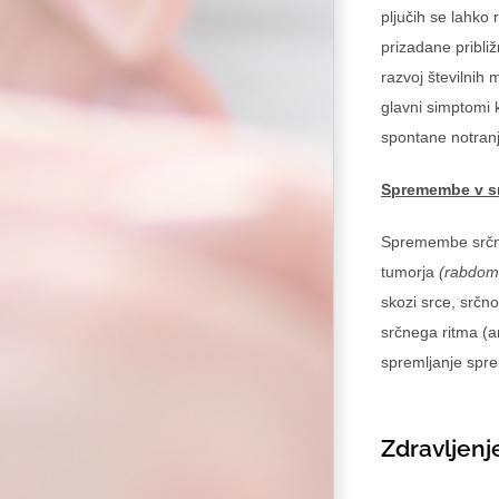
pljučih se lahko
prizadane pribli
razvoj številnih
glavni simptomi 
spontane notran
Spremembe v sr
Spremembe srčne 
tumorja
(rabdom
skozi srce, srčn
srčnega ritma (a
spremljanje spre
Zdravljenj