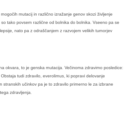
o mogočih mutacij in različno izražanje genov skozi življenje
ve so tako povsem različne od bolnika do bolnika. Vseeno pa se
ilepsije, nato pa z odraščanjem z razvojem velikih tumorjev
sotna okvara, to je genska mutacija. Večinoma zdravimo posledice:
 Obstaja tudi zdravilo, everolimus, ki popravi delovanje
 stranskih učinkov pa je to zdravilo primerno le za izbrane
 tega zdravljenja.