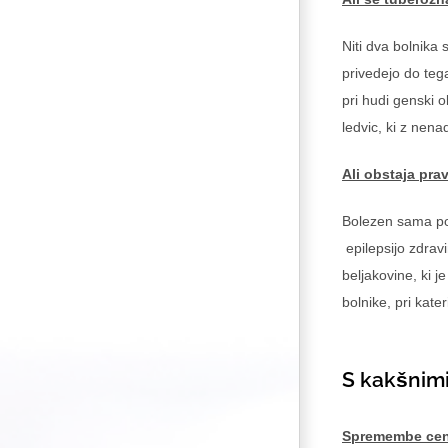
Niti dva bolnika 
privedejo do teg
pri hudi genski 
ledvic, ki z nena
Ali obstaja pra
Bolezen sama po 
epilepsijo zdravi
beljakovine, ki 
bolnike, pri kate
S kakšnim
Spremembe cent