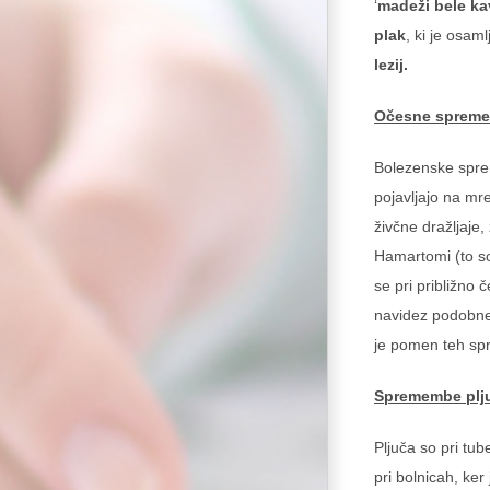
‘
madeži bele ka
plak
, ki je osa
lezij.
Očesne sprem
Bolezenske sprem
pojavljajo na mr
živčne dražljaje
Hamartomi (to so
se pri približno
navidez podobne
je pomen teh sp
Spremembe plj
Pljuča so pri tu
pri bolnicah, ke