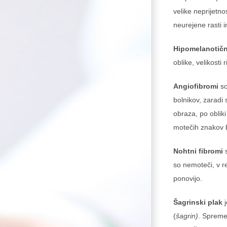
velike neprijetn
neurejene rasti i
Hipomelanotič
oblike, velikost
Angiofibromi
so
bolnikov, zaradi 
obraza, po oblik
motečih znakov b
Nohtni fibromi
s
so nemoteči, v r
ponovijo.
Šagrinski plak
j
(
šagrin)
. Spreme