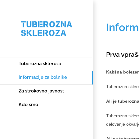
Inform
Prva vpraš
Tuberozna skleroza
Kakšna bolezen
Informacije za bolnike
Tuberozna skleroz
Za strokovno javnost
Ali je tuberozn
Kdo smo
Tuberozna skleroz
delovanje okvarj
Facebook
Twitter
Ali se tuberozn