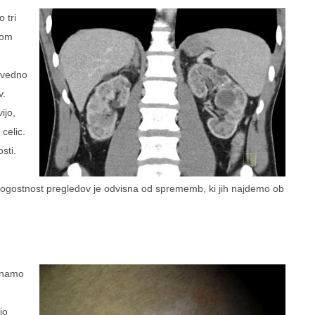
 tri
nom
j vedno
v.
ijo,
celic.
sti.
gostnost pregledov je odvisna od sprememb, ki jih najdemo ob
oznamo
jo