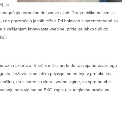
), ki
nemogočajo normalno delovanje pljuč. Druga oblika bolezni je
obju ne povzročajo jasnih težav. Pri bolnicah s spremembami so
že s kašljanjem krvavkaste vsebine, pride pa lahko tudi do
šu).
berozna skleroza. V srčni mišici pride do razvoja nenevarnega
osto. Težave, ki se lahko pojavijo, so motnje v pretoku krvi
načilno, da s starostjo skoraj vedno izgine, so spremembe
evajanju srca vidimo na EKG zapisu, je to glavno orodje za