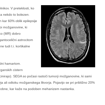
nikov. V preteklosti, ko
ima nekdo to bolezen.
n kar 60% oblik epilepsije
dbi možganovine, ki
nco (MR) dobro
antocelični astrocitom
 tudi t.i. kortikalne
alni hamartom.
žganskih cistern
inirajo). SEGA so počasi rastoči tumorji možganovine, ki sami
ja ali odtoku možganskega likvorja. Pojavijo se pri približno 20%
podobne, kar kaže na podoben mehanizem nastanka.