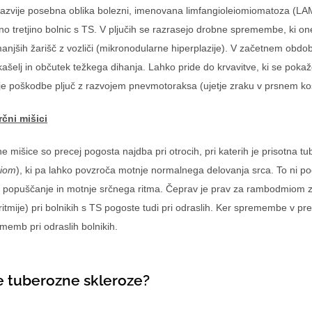
 razvije posebna oblika bolezni, imenovana limfangioleiomiomatoza (LAM
žno tretjino bolnic s TS. V pljučih se razrasejo drobne spremembe, ki o
 manjših žarišč z vozliči (mikronodularne hiperplazije). V začetnem obd
kašelj in občutek težkega dihanja. Lahko pride do krvavitve, ki se poka
je poškodbe pljuč z razvojem pnevmotoraksa (ujetje zraku v prsnem ko
čni mišici
mišice so precej pogosta najdba pri otrocih, pri katerih je prisotna tu
iom
), ki pa lahko povzroča motnje normalnega delovanja srca. To ni pog
o popuščanje in motnje srčnega ritma. Čeprav je prav za rambodmiom z
ritmije) pri bolnikih s TS pogoste tudi pri odraslih. Ker spremembe v pr
memb pri odraslih bolnikih.
e tuberozne skleroze?