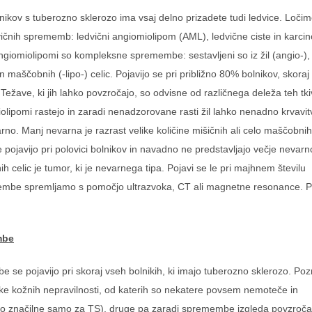
nikov s tuberozno sklerozo ima vsaj delno prizadete tudi ledvice. Ločimo
vičnih sprememb: ledvični angiomiolipom (AML), ledvične ciste in karci
 Angiomiolipomi so kompleksne spremembe: sestavljeni so iz žil (angio-),
in maščobnih (-lipo-) celic. Pojavijo se pri približno 80% bolnikov, skora
Težave, ki jih lahko povzročajo, so odvisne od različnega deleža teh tki
olipomi rastejo in zaradi nenadzorovane rasti žil lahko nenadno krvavitv
rno. Manj nevarna je razrast velike količine mišičnih ali celo maščobnih 
 pojavijo pri polovici bolnikov in navadno ne predstavljajo večje nevarno
h celic je tumor, ki je nevarnega tipa. Pojavi se le pri majhnem številu
embe spremljamo s pomočjo ultrazvoka, CT ali magnetne resonance. Po
mbe
se pojavijo pri skoraj vseh bolnikih, ki imajo tuberozno sklerozo. P
like kožnih nepravilnosti, od katerih so nekatere povsem nemoteče in
iso značilne samo za TS), druge pa zaradi spremembe izgleda povzroča